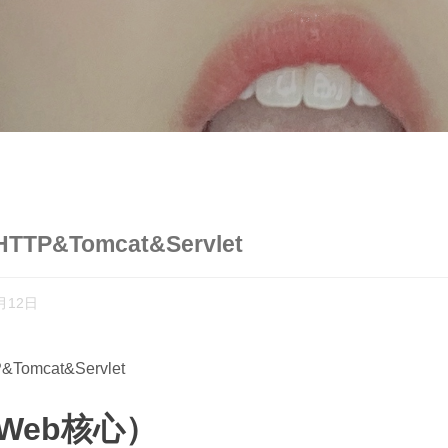
TP&Tomcat&Servlet
月12日
P&Tomcat&Servlet
Web核心）