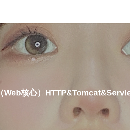
（Web核心）HTTP&Tomcat&Servle