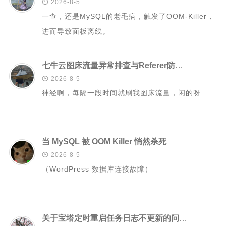

2026-8-5
一查，还是MySQL的老毛病，触发了OOM-Killer，
Rust
进而导致面板离线。
C#
Java
七牛云图床流量异常排查与Referer防盗链配置
数据库

2026-8-5
测试
神经啊，每隔一段时间就刷我图床流量，闲的呀
计算机专业基础
计算机网络
操作系统
当 MySQL 被 OOM Killer 悄然杀死
数据结构

2026-8-5
（WordPress 数据库连接故障）
Python
前端
LeetCode
关于宝塔定时重启任务日志不更新的问题记录及解决方案
C++/C