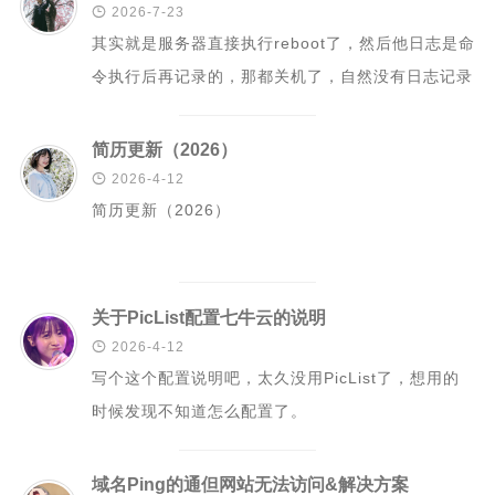

2026-7-23
PHP
其实就是服务器直接执行reboot了，然后他日志是命
信息安全
令执行后再记录的，那都关机了，自然没有日志记录
typecho解决方案
嘛。
安卓开发
简历更新（2026）
Git

2026-4-12
简历更新（2026）
GIS
城市信息学
运维
关于PicList配置七牛云的说明
更多

2026-4-12
写个这个配置说明吧，太久没用PicList了，想用的
归档
时候发现不知道怎么配置了。
标签云
关于
域名Ping的通但网站无法访问&解决方案