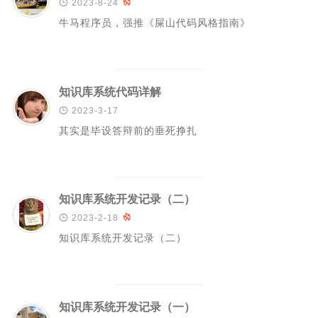

2023-8-24

牛马程序员，强推《屎山代码风格指南》
Rust
C#
Java
知识库系统代码详解
数据库

2023-3-17
测试
其实是毕设答辩前的垂死挣扎
计算机专业基础
计算机网络
操作系统
知识库系统开发记录（二）
数据结构

2023-2-18

知识库系统开发记录（二）
Python
前端
LeetCode
知识库系统开发记录（一）
C++/C