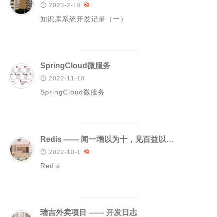

2023-2-10

PHP
知识库系统开发记录（一）
信息安全
typecho解决方案
安卓开发
SpringCloud微服务
Git

2022-11-10
SpringCloud微服务
GIS
城市信息学
运维
Redis —— 闻一增以为十，见百益以为千
更多

2022-10-1

Redis
归档
标签云
关于
瑞吉外卖项目 —— 开发日志