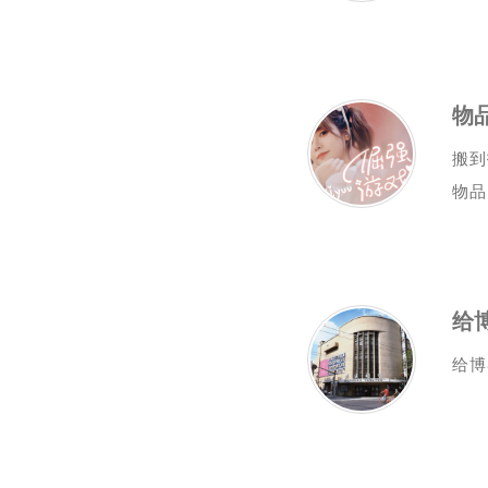
物
搬到
物品
给
给博