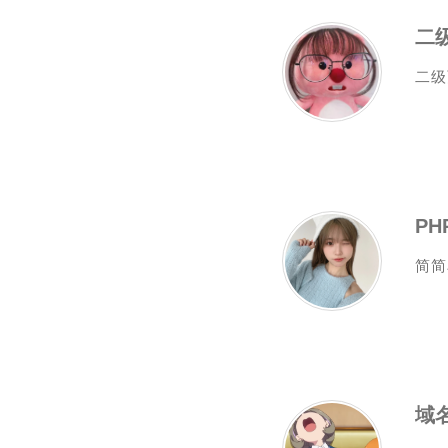
二级
二级
P
简简
域