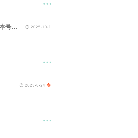

自豪版本规范 0.3.0（pride versioning 0.3.0）：让版本号讲述开发故事

2025-10-1


2023-8-24

