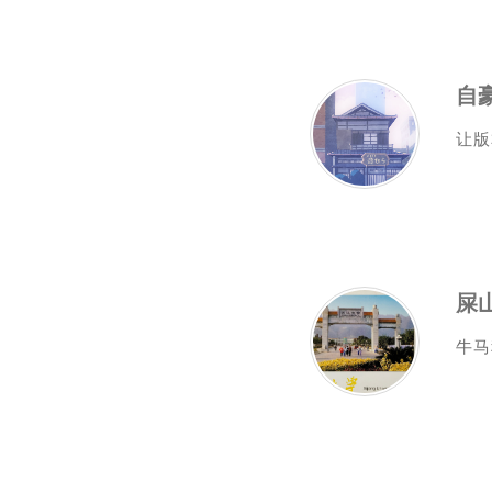
让版
屎
牛马