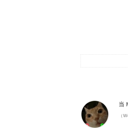
当 
（W