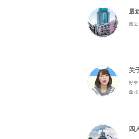
最近
好東
全收
四