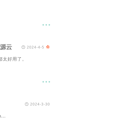

恒源云

2024-4-5

接都太好用了。


2024-3-30
...