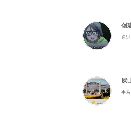
创建
通过
屎
牛马