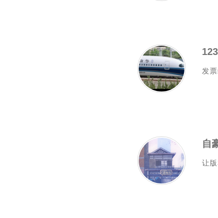
12
发票
让版