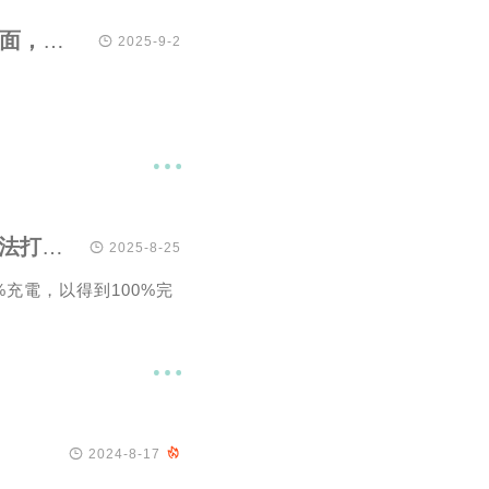
最近秋招，搞了个脚本（VBA、BAT）批量打开网申页面，看看进度

2025-9-2

关于Win10文件系统字符长度路径长度限制导致文件无法打开删除与重命名的问题

2025-8-25
充電，以得到100%完


2024-8-17
