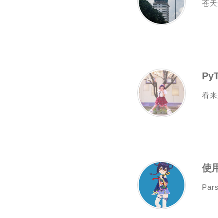
苍天
Py
看来
使用
Pars