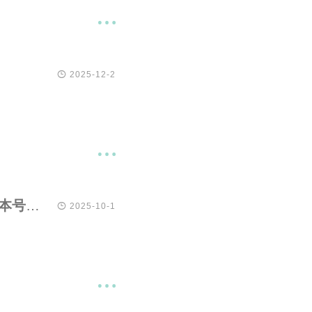


2025-12-2

自豪版本规范 0.3.0（pride versioning 0.3.0）：让版本号讲述开发故事

2025-10-1
