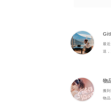
G
最近
送，
物
搬到
物品