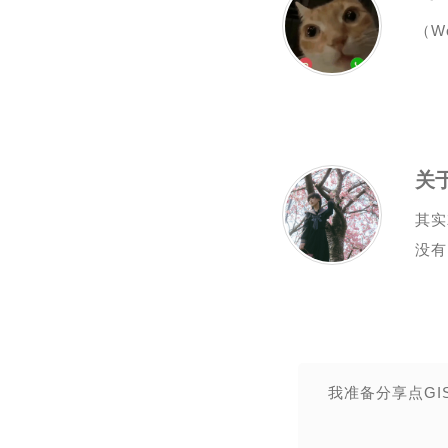
（W
关
其实
没有
我准备分享点GI