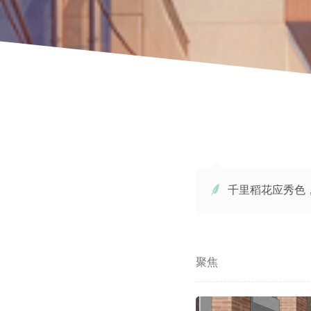
千里稻花应秀色

聚焦