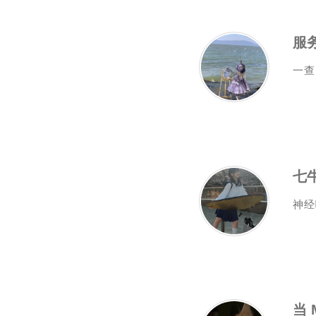
服
一查
七
神经
当 