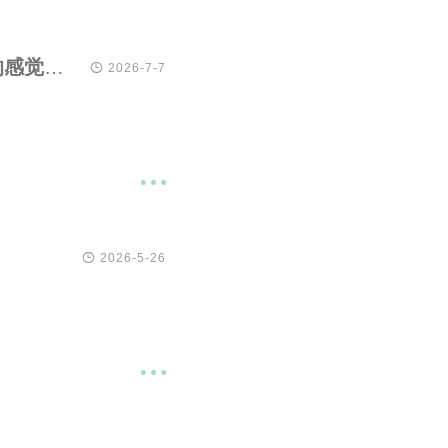
me.mxzfun.xyz 个人学术主页上线啦，Vibe Coding的感觉不赖

2026-7-7


2026-5-26
