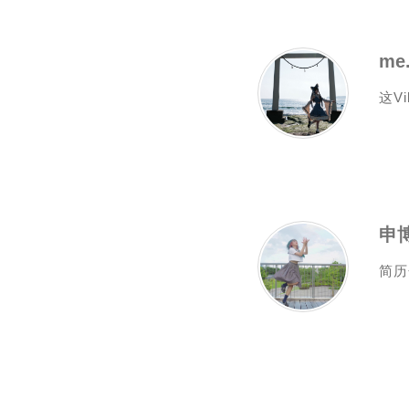
这V
申
简历