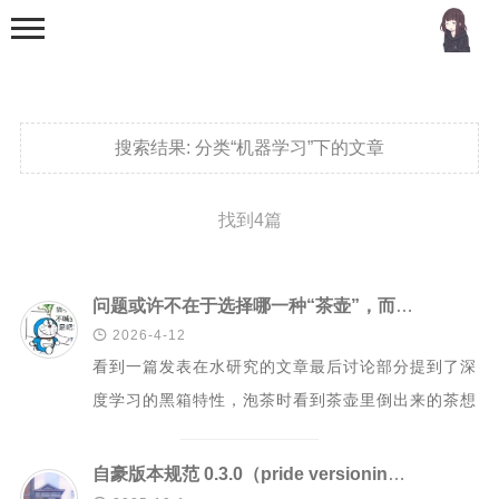
搜索结果:
分类“机器学习”下的文章
找到4篇
首页
分类
问题或许不在于选择哪一种“茶壶”，而在于——在什么场景下，我们更需要哪种“泡茶方式”

2026-4-12
MCU
看到一篇发表在水研究的文章最后讨论部分提到了深
51单片机
度学习的黑箱特性，泡茶时看到茶壶里倒出来的茶想
stm32
出这段话。
机器学习
自豪版本规范 0.3.0（pride versioning 0.3.0）：让版本号讲述开发故事
Golang