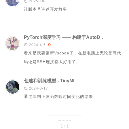

2025-10-1
让版本号讲述开发故事
Rust
C#
Java
PyTorch深度学习 —— 构建于AutoDL，也有可能是恒源云
数据库

2024-4-5

测试
看来是我要更新Vscode了，在新电脑上无论是写代
计算机专业基础
码还是SSH连接都太好用了。
计算机网络
操作系统
创建和训练模型 - TinyML
数据结构

2024-3-17
通过绘制正弦函数随时间变化的结果
Python
前端
LeetCode
1 / 1
C++/C