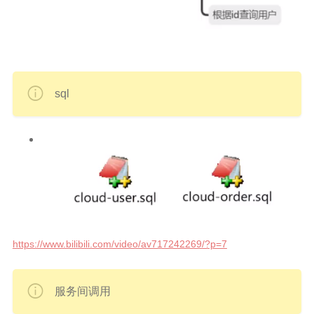
sql
https://www.bilibili.com/video/av717242269/?p=7
服务间调用