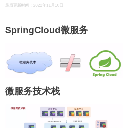
最后更新时间：2022年11月10日
Rust
C#
SpringCloud微服务
Java
数据库
测试
计算机专业基础
计算机网络
操作系统
数据结构
微服务技术栈
Python
前端
LeetCode
C++/C