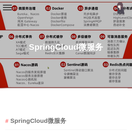
SpringCloud微服务
首页
分类
MCU
51单片机
stm32
SpringCloud微服务
机器学习
Golang