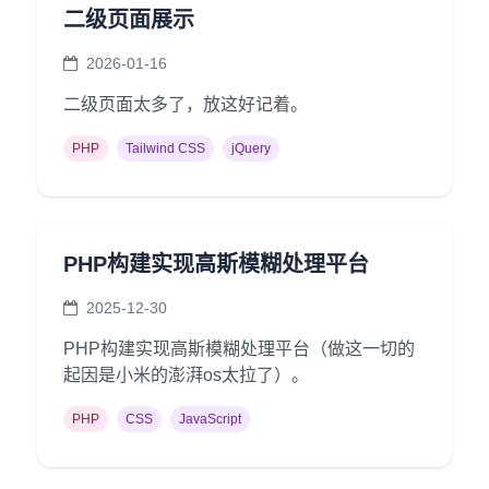
二级页面展示
PHP
信息安全
2026-01-16
typecho解决方案
二级页面太多了，放这好记着。
安卓开发
PHP
Tailwind CSS
jQuery
Git
GIS
城市信息学
PHP构建实现高斯模糊处理平台
运维
2025-12-30
更多
PHP构建实现高斯模糊处理平台（做这一切的
起因是小米的澎湃os太拉了）。
归档
标签云
PHP
CSS
JavaScript
关于