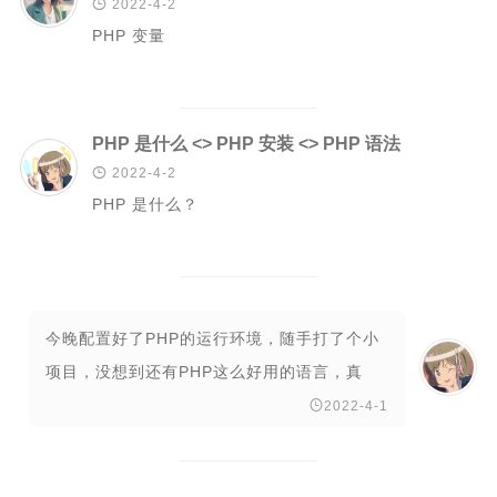

2022-4-2
PHP 变量
Rust
C#
Java
PHP 是什么 <> PHP 安装 <> PHP 语法
数据库

2022-4-2
测试
PHP 是什么？
计算机专业基础
计算机网络
操作系统
今晚配置好了PHP的运行环境，随手打了个小
数据结构
项目，没想到还有PHP这么好用的语言，真
Python
香。

2022-4-1
前端
LeetCode
C++/C