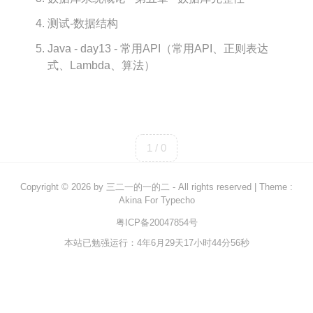
测试-数据结构
Rust
C#
Java - day13 - 常用API（常用API、正则表达
式、Lambda、算法）
Java
数据库
测试
计算机专业基础
1 / 0
计算机网络
Copyright © 2026 by
三二一的一的二
- All rights reserved
|
Theme :
操作系统
Akina For Typecho
数据结构
粤ICP备20047854号
Python
本站已勉强运行：4年6月29天17小时44分56秒
前端
LeetCode
C++/C