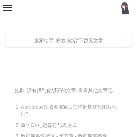
搜索结果:
标签“政治”下暂无文章
首页
分类
抱歉, 没有找到你想要的文章. 看看其他文章吧.
MCU
51单片机
wordpress改域名搬家后怎样批量修改图片地
址?
stm32
重学C++_运算符与表达式
机器学习
数据库系统概论 - 第五章 - 数据库完整性
Golang