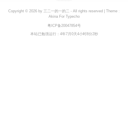
Rust
Copyright © 2026 by
三二一的一的二
- All rights reserved
|
Theme :
Akina For Typecho
C#
粤ICP备20047854号
Java
本站已勉强运行：4年7月0天4小时8分2秒
数据库
测试
计算机专业基础
计算机网络
操作系统
数据结构
Python
前端
LeetCode
C++/C