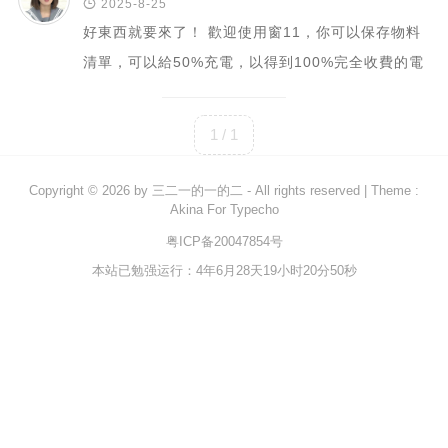

2025-8-25
好東西就要來了！ 歡迎使用窗11，你可以保存物料
Rust
清單，可以給50%充電，以得到100%完全收費的電
C#
池。
Java
1 / 1
数据库
测试
Copyright © 2026 by
三二一的一的二
- All rights reserved
|
Theme :
计算机专业基础
Akina For Typecho
计算机网络
粤ICP备20047854号
本站已勉强运行：4年6月28天19小时20分50秒
操作系统
数据结构
Python
前端
LeetCode
C++/C