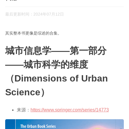
Rust
最后更新时间：2024年07月12日
C#
Java
其实整本书更像是综述的合集。
数据库
城市信息学——第一部分
测试
计算机专业基础
——城市科学的维度
计算机网络
（Dimensions of Urban
操作系统
数据结构
Science）
Python
前端
来源：
https://www.springer.com/series/14773
LeetCode
C++/C