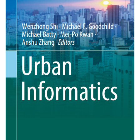
PHP
信息安全
typecho解决方案
安卓开发
Git
GIS
城市信息学
运维
更多
归档
标签云
关于