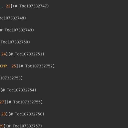
..
22
]
(
#_Toc107332747
)
oc107332748
)
#_Toc107332749
)
_Toc107332750
)
24
]
(
#_Toc107332751
)
CMP
.
25
]
(
#_Toc107332752
)
107332753
)
(
#_Toc107332754
)
27
]
(
#_Toc107332755
)
28
]
(
#_Toc107332756
)
29
]
(
#_Toc107332757
)