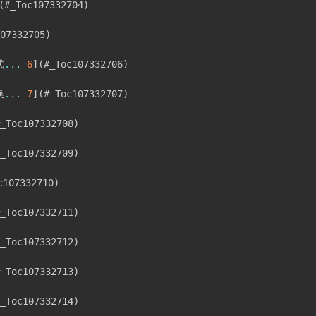
(
#_Toc107332704
)
07332705
)
式
...
6
]
(
#_Toc107332706
)
换
...
7
]
(
#_Toc107332707
)
_Toc107332708
)
_Toc107332709
)
c107332710
)
_Toc107332711
)
_Toc107332712
)
_Toc107332713
)
_Toc107332714
)