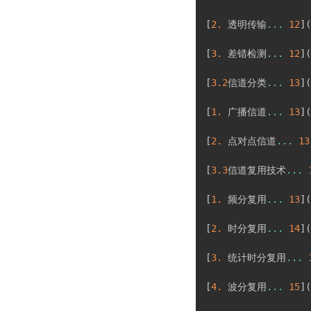
[
2.
 透明传输
...
12
]
(
[
3.
 差错检测
...
12
]
(
[
3.2
信道分类
...
13
]
(
[
1.
 广播信道
...
13
]
(
[
2.
 点对点信道
...
13
[
3.3
信道复用技术
...
[
1.
 频分复用
...
13
]
(
[
2.
 时分复用
...
14
]
(
[
3.
 统计时分复用
...
[
4.
 波分复用
...
15
]
(