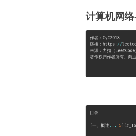
计算机网络
作者：CyC2018

链接：https
:
/
/
leetc
来源：力扣（LeetCode）
著作权归作者所有。商业
目录

[
一、概述
...
5
]
(
#_To