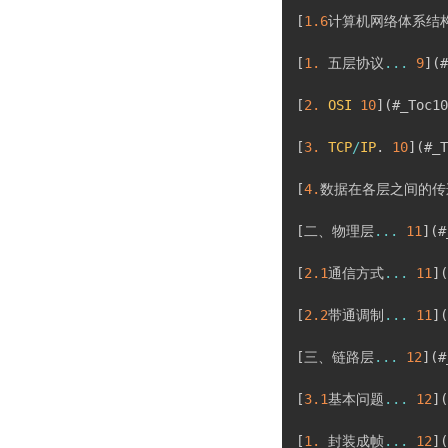
[
1.6
计算机网络体系结
[
1.
 五层协议
...
9
]
(
#
[
2.
OSI
10
]
(
#_Toc10
[
3.
TCP
/
IP
.
10
]
(
#_T
[
4.
数据在各层之间的传
[
二、物理层
...
11
]
(
#
[
2.1
通信方式
...
11
]
(
[
2.2
带通调制
...
11
]
(
[
三、链路层
...
12
]
(
#
[
3.1
基本问题
...
12
]
(
[
1.
 封装成帧
...
12
]
(