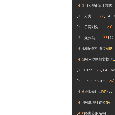
[
4.3
IP
地址编址方式
.
[
1.
 分类
...
22
]
(
#_T
[
2.
 子网划分
...
23
]
(
[
3.
 无分类
...
23
]
(
#
[
4.4
地址解析协议
ARP
.
[
4.5
网际控制报文协议
I
[
1.
 Ping
.
26
]
(
#_Toc
[
2.
 Traceroute
.
26
]
[
4.6
虚拟专用网
VPN
.
.
[
4.7
网络地址转换
NAT
.
[
4.8
路由器的结构
...