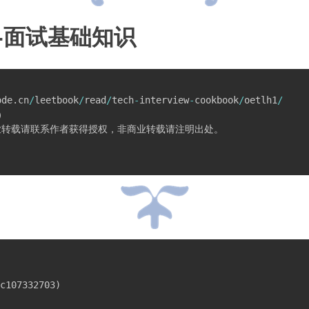
-面试基础知识
ode
.
cn
/
leetbook
/
read
/
tech
-
interview
-
cookbook
/
oetlh1
/


转载请联系作者获得授权，非商业转载请注明出处。

c107332703
)