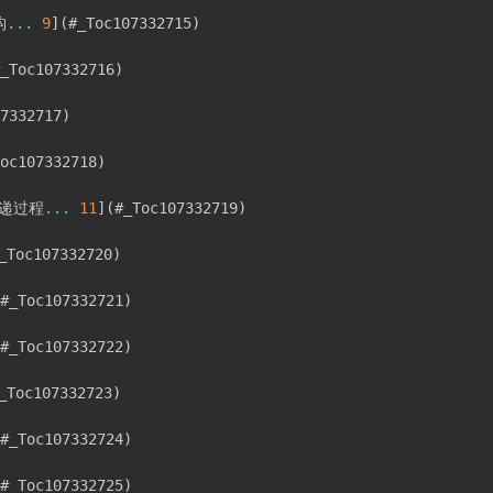
构
...
9
]
(
#_Toc107332715
)
_Toc107332716
)
7332717
)
oc107332718
)
递过程
...
11
]
(
#_Toc107332719
)
_Toc107332720
)
#_Toc107332721
)
#_Toc107332722
)
_Toc107332723
)
#_Toc107332724
)
#_Toc107332725
)