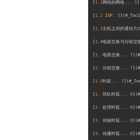
[
1.1
网络的网络
...
5
]
[
1.2
ISP
.
5
]
(
#_Toc1
[
1.3
主机之间的通信方
[
1.4
电路交换与分组交
[
1.
 电路交换
...
7
]
(
#
[
2.
 分组交换
...
7
]
(
#
[
1.5
时延
...
7
]
(
#_To
[
1.
 排队时延
...
8
]
(
#
[
2.
 处理时延
...
8
]
(
#
[
3.
 传输时延
...
8
]
(
#
[
4.
 传播时延
...
8
]
(
#