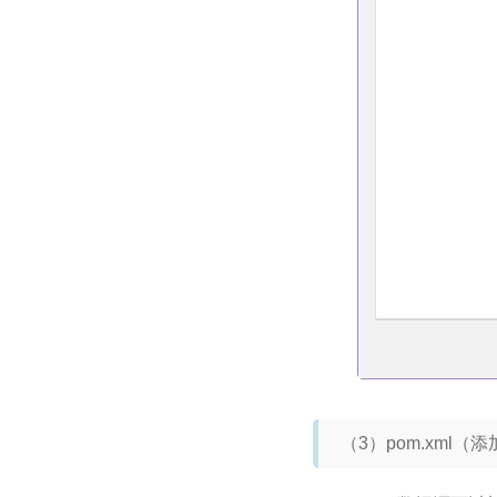
（3）pom.xml（添