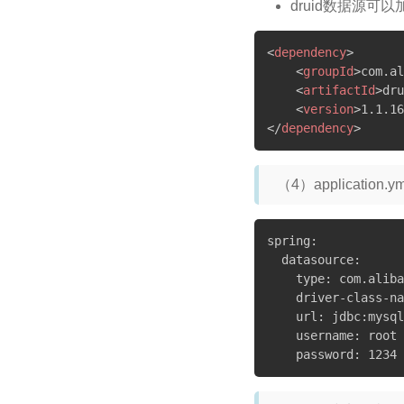
druid数据源可
<
dependency
>
<
groupId
>
com.al
<
artifactId
>
dru
<
version
>
1.1.16
</
dependency
>
（4）applicatio
spring:

  datasource:

    type: com.aliba
    driver-class-na
    url: jdbc:mysql
    username: root

    password: 1234