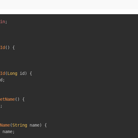
in
;
Id
(
)
{
Id
(
Long
 id
)
{
d
;
etName
(
)
{
;
Name
(
String
 name
)
{
 name
;