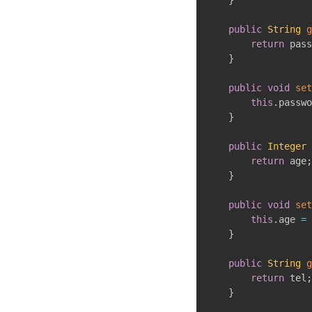
public
String
g
return
 pass
}
public
void
set
this
.
passwo
}
public
Integer
return
 age
;
}
public
void
set
this
.
age 
=
 
}
public
String
g
return
 tel
;
}