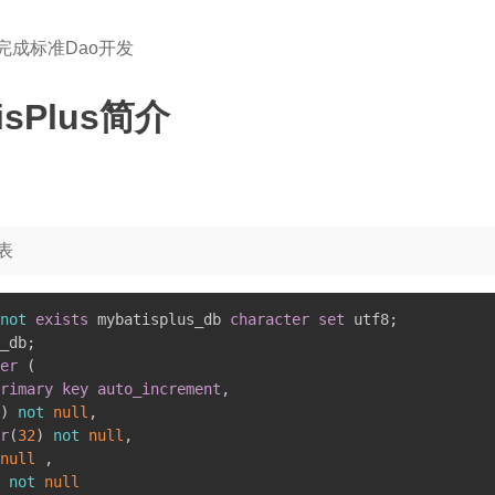
us完成标准Dao开发
isPlus简介
表
not
exists
 mybatisplus_db 
character
set
 utf8
;
_db
;
er
(
rimary
key
auto_increment
,
)
not
null
,
r
(
32
)
not
null
,
null
,
not
null