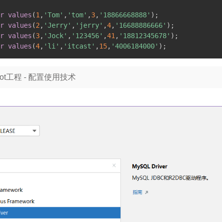
r
values
(
1
,
'Tom'
,
'tom'
,
3
,
'18866668888'
)
;
r
values
(
2
,
'Jerry'
,
'jerry'
,
4
,
'16688886666'
)
;
r
values
(
3
,
'Jock'
,
'123456'
,
41
,
'18812345678'
)
;
r
values
(
4
,
'li'
,
'itcast'
,
15
,
'4006184000'
)
;
oot工程 - 配置使用技术