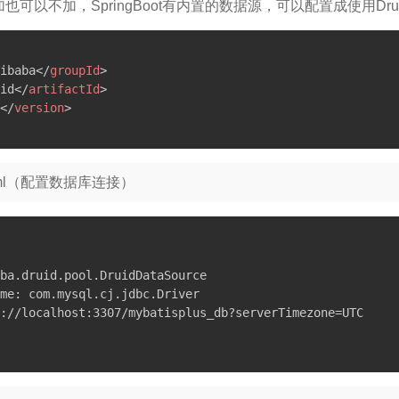
以加也可以不加，SpringBoot有内置的数据源，可以配置成使用Dr
ibaba
</
groupId
>
id
</
artifactId
>
</
version
>
n.yml（配置数据库连接）
ba.druid.pool.DruidDataSource

me: com.mysql.cj.jdbc.Driver

://localhost:3307/mybatisplus_db?serverTimezone=UTC
