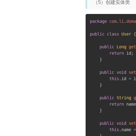
（5）创建实体类
package
com
.
li
.
doma
public
class
User
{
public
Long
get
return
 id
;
}
public
void
set
this
.
id 
=
 i
}
public
String
g
return
 name
}
public
void
set
this
.
name 
=
}