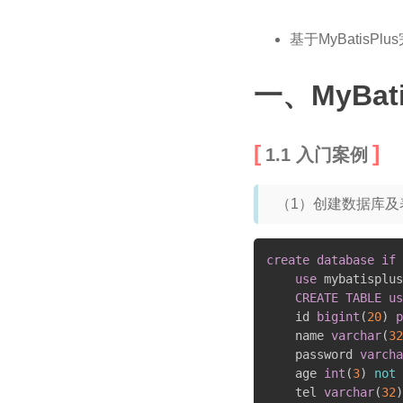
基于MyBatisPl
一、MyBat
1.1 入门案例
（1）创建数据库及
create
database
if
use
 mybatisplus
CREATE
TABLE
us
    id 
bigint
(
20
)
p
    name 
varchar
(
32
    password 
varcha
    age 
int
(
3
)
not
    tel 
varchar
(
32
)