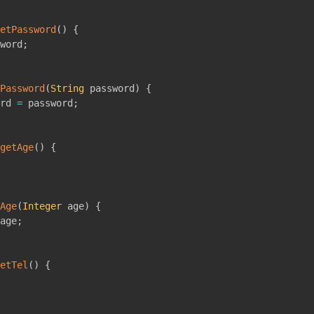
etPassword
(
)
{
word
;
Password
(
String
 password
)
{
rd 
=
 password
;
getAge
(
)
{
Age
(
Integer
 age
)
{
age
;
etTel
(
)
{