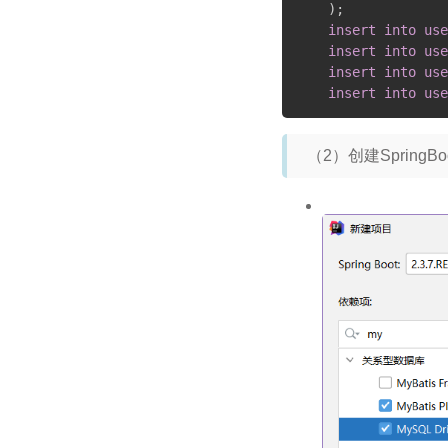
)
;
insert
into
use
insert
into
use
insert
into
use
insert
into
use
（2）创建SpringB