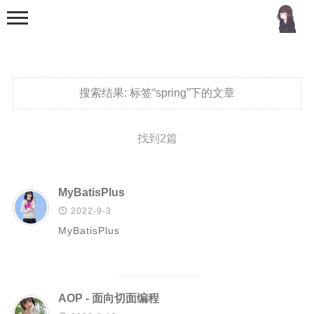
搜索结果:
标签“spring”下的文章
找到2篇
首页
分类
MyBatisPlus

2022-9-3
MCU
MyBatisPlus
51单片机
stm32
机器学习
AOP - 面向切面编程
Golang