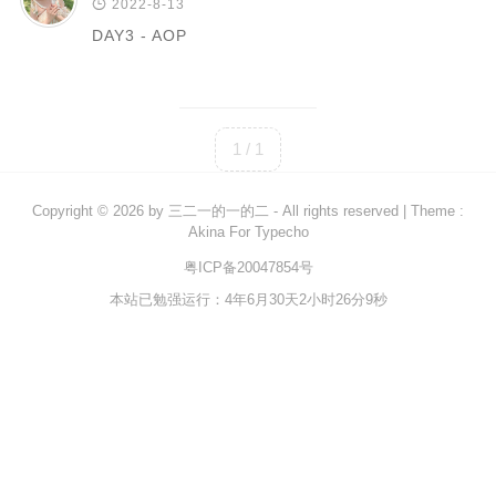

2022-8-13
DAY3 - AOP
Rust
C#
Java
1 / 1
数据库
测试
Copyright © 2026 by
三二一的一的二
- All rights reserved
|
Theme :
计算机专业基础
Akina For Typecho
计算机网络
粤ICP备20047854号
本站已勉强运行：4年6月30天2小时26分9秒
操作系统
数据结构
Python
前端
LeetCode
C++/C