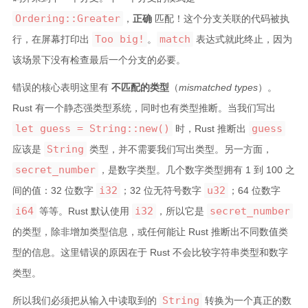
Ordering::Greater
，
正确
匹配！这个分支关联的代码被执
Too big!
match
行，在屏幕打印出
。
表达式就此终止，因为
该场景下没有检查最后一个分支的必要。
错误的核心表明这里有
不匹配的类型
（
mismatched types
）。
Rust 有一个静态强类型系统，同时也有类型推断。当我们写出
let guess = String::new()
guess
时，Rust 推断出
String
应该是
类型，并不需要我们写出类型。另一方面，
secret_number
，是数字类型。几个数字类型拥有 1 到 100 之
i32
u32
间的值：32 位数字
；32 位无符号数字
；64 位数字
i64
i32
secret_number
等等。Rust 默认使用
，所以它是
的类型，除非增加类型信息，或任何能让 Rust 推断出不同数值类
型的信息。这里错误的原因在于 Rust 不会比较字符串类型和数字
类型。
String
所以我们必须把从输入中读取到的
转换为一个真正的数