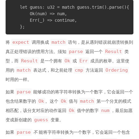
    let guess: u32 = match guess.trim().parse(){

        Ok(num) => num,

        Err(_) => continue,

    };
expect
match
将
调用换成
语句，是从遇到错误就崩溃转换到
parse
Result
真正处理错误的惯用方法。须知
返回一个
类
Result
Ok
Err
型，而
是一个拥有
或
成员的枚举。这里使
match
cmp
Ordering
用的
表达式，和之前处理
方法返回
时用的一样。
parse
如果
能够成功的将字符串转换为一个数字，它会返回一个
Ok
Ok
match
包含结果数字的
。这个
值与
第一个分支的模式
Ok
num
相匹配，该分支对应的动作返回
值中的数字
，最后如愿
guess
变成新创建的
变量。
parse
如果
不
能将字符串转换为一个数字，它会返回一个包含