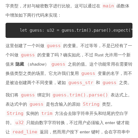
main
字类型，才好与秘密数字进行比较。这可以通过在
函数体
中增加如下两行代码来实现：
    let guess: u32 = guess.trim().parse().expec
guess
这里创建了一个叫做
的变量。不过等等，不是已经有了一
guess
个叫做
的变量了吗？确实如此，不过 Rust 允许用一个新
guess
值来
隐藏
（
shadow
）
之前的值。这个功能常用在需要转
guess
换值类型之类的场景。它允许我们复用
变量的名字，而不
guess_str
guess
是被迫创建两个不同变量，诸如
和
之类。
guess
guess.trim().parse()
我们将
绑定到
表达式上。
guess
String
表达式中的
是包含输入的原始
类型。
String
trim
实例的
方法会去除字符串开头和结尾的空白字
u32
符。
只能由数字字符转换，不过用户必须输入 enter 键才能
read_line
让
返回，然而用户按下 enter 键时，会在字符串中