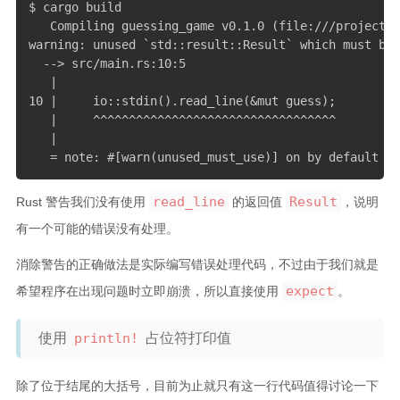
$ cargo build

   Compiling guessing_game v0.1.0 (file:///projects/
warning: unused `std::result::Result` which must be 
  --> src/main.rs:10:5

   |

10 |     io::stdin().read_line(&mut guess);

   |     ^^^^^^^^^^^^^^^^^^^^^^^^^^^^^^^^^^

   |

   = note: #[warn(unused_must_use)] on by default
read_line
Result
Rust 警告我们没有使用
的返回值
，说明
有一个可能的错误没有处理。
消除警告的正确做法是实际编写错误处理代码，不过由于我们就是
expect
希望程序在出现问题时立即崩溃，所以直接使用
。
使用
println!
占位符打印值
除了位于结尾的大括号，目前为止就只有这一行代码值得讨论一下