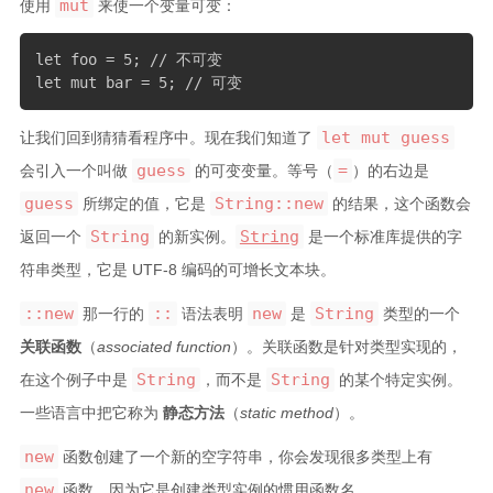
mut
使用
来使一个变量可变：
let foo = 5; // 不可变

let mut bar = 5; // 可变
let mut guess
让我们回到猜猜看程序中。现在我们知道了
guess
=
会引入一个叫做
的可变变量。等号（
）的右边是
guess
String::new
所绑定的值，它是
的结果，这个函数会
String
String
返回一个
的新实例。
是一个标准库提供的字
符串类型，它是 UTF-8 编码的可增长文本块。
::new
::
new
String
那一行的
语法表明
是
类型的一个
关联函数
（
associated function
）。关联函数是针对类型实现的，
String
String
在这个例子中是
，而不是
的某个特定实例。
一些语言中把它称为
静态方法
（
static method
）。
new
函数创建了一个新的空字符串，你会发现很多类型上有
new
函数，因为它是创建类型实例的惯用函数名。