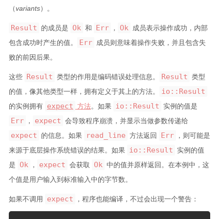
（
variants
）。
Result
Ok
Err
Ok
的成员是
和
，
成员表示操作成功，内部
Err
包含成功时产生的值。
成员则意味着操作失败，并且包含失
败的前因后果。
Result
Result
这些
类型的作用是编码错误处理信息。
类型
io::Result
的值，像其他类型一样，拥有定义于其上的方法。
expect
io::Result
的实例拥有
方法
。如果
实例的值是
Err
expect
，
会导致程序崩溃，并显示当做参数传递给
expect
read_line
Err
的信息。如果
方法返回
，则可能是
io::Result
来源于底层操作系统错误的结果。如果
实例的值
Ok
expect
Ok
是
，
会获取
中的值并原样返回。在本例中，这
个值是用户输入到标准输入中的字节数。
expect
如果不调用
，程序也能编译，不过会出现一个警告：