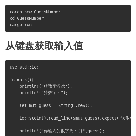
cargo new GuessNumber

cd GuessNumber

cargo run
从键盘获取输入值
use std::io;

fn main(){

    println!("猜数字游戏");

    println!("猜数字：");

    let mut guess = String::new();

    io::stdin().read_line(&mut guess).expect("读取错误
    println!("你输入的数字为：{}",guess);
