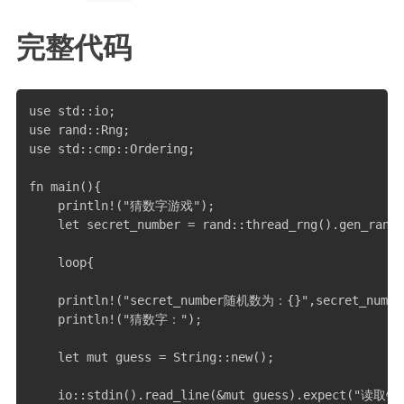
PHP
完整代码
信息安全
typecho解决方案
use std::io;

安卓开发
use rand::Rng;

Git
use std::cmp::Ordering;

GIS
fn main(){

    println!("猜数字游戏");

城市信息学
    let secret_number = rand::thread_rng().gen_range
运维
    loop{

更多
    println!("secret_number随机数为：{}",secret_number
    println!("猜数字：");

归档
标签云
    let mut guess = String::new();

关于
    io::stdin().read_line(&mut guess).expect("读取错误