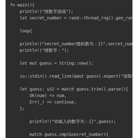
fn main(){

    println!("猜数字游戏");

    let secret_number = rand::thread_rng().gen_range
    loop{

    println!("secret_number随机数为：{}",secret_number
    println!("猜数字：");

    let mut guess = String::new();

    io::stdin().read_line(&mut guess).expect("读取错误
    let guess: u32 = match guess.trim().parse(){

        Ok(num) => num,

        Err(_) => continue,

    };

        println!("你输入的数字为：{}",guess);

        match guess.cmp(&secret_number){
