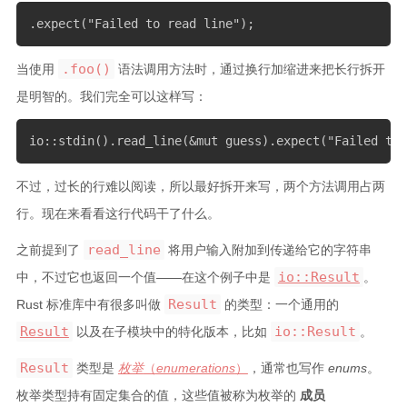
.expect("Failed to read line");
.foo()
当使用
语法调用方法时，通过换行加缩进来把长行拆开
是明智的。我们完全可以这样写：
io::stdin().read_line(&mut guess).expect("Failed to 
不过，过长的行难以阅读，所以最好拆开来写，两个方法调用占两
行。现在来看看这行代码干了什么。
read_line
之前提到了
将用户输入附加到传递给它的字符串
io::Result
中，不过它也返回一个值——在这个例子中是
。
Result
Rust 标准库中有很多叫做
的类型：一个通用的
Result
io::Result
以及在子模块中的特化版本，比如
。
Result
类型是
枚举
（
enumerations
）
，通常也写作
enums
。
枚举类型持有固定集合的值，这些值被称为枚举的
成员