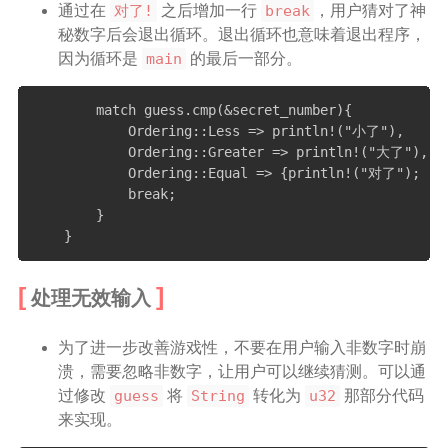
通过在
对了!
之后增加一行
break
，用户猜对了神
秘数字后会退出循环。退出循环也意味着退出程序，
因为循环是
main
的最后一部分。
        match guess.cmp(&secret_number){

            Ordering::Less => println!("小了"),

            Ordering::Greater => println!("大了"),

            Ordering::Equal => {println!("对了");

            break;

        }

    }
处理无效输入
为了进一步改善游戏性，不要在用户输入非数字时崩
溃，需要忽略非数字，让用户可以继续猜测。可以通
过修改
guess
将
String
转化为
u32
那部分代码
来实现。