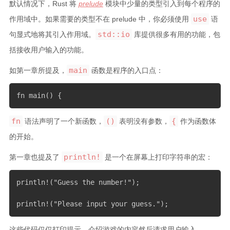
默认情况下，Rust 将
prelude
模块中少量的类型引入到每个程序的
use
作用域中。如果需要的类型不在 prelude 中，你必须使用
语
std::io
句显式地将其引入作用域。
库提供很多有用的功能，包
括接收用户输入的功能。
main
如第一章所提及，
函数是程序的入口点：
fn main() {
fn
()
{
语法声明了一个新函数，
表明没有参数，
作为函数体
的开始。
println!
第一章也提及了
是一个在屏幕上打印字符串的宏：
println!("Guess the number!");

println!("Please input your guess.");
这些代码仅仅打印提示，介绍游戏的内容然后请求用户输入。