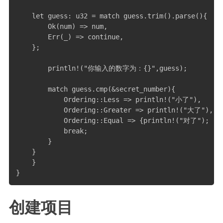
二级页面（移动端）
    let guess: u32 = match guess.trim().parse(){

        Ok(num) => num,

        Err(_) => continue,

    };

        println!("你输入的数字为：{}",guess);

        match guess.cmp(&secret_number){

            Ordering::Less => println!("小了"),

            Ordering::Greater => println!("大了"),

            Ordering::Equal => {println!("对了");

            break;

        }

    }

    }

}
创建项目