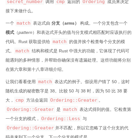
secret_number
cmp
Ordering
调用
返回的
成员来决定
接下来做什么。
match
一个
表达式由
分支（arms）
构成。一个分支包含一个
模式
（
pattern
）和表达式开头的值与分支模式相匹配时应该执行的
match
代码。Rust 获取提供给
的值并挨个检查每个分支的模
match
式。
结构和模式是 Rust 中强大的功能，它体现了代码可
能遇到的多种情形，并帮助你确保没有遗漏处理。这些功能将分别
在第六章和第十八章详细介绍。
match
让我们看看使用
表达式的例子。假设用户猜了 50，这时
随机生成的秘密数字是 38。比较 50 与 38 时，因为 50 比 38 要
cmp
Ordering::Greater
大，
方法会返回
。
Ordering::Greater
match
是
表达式得到的值。它检查第
Ordering::Less
一个分支的模式，
与
Ordering::Greater
并不匹配，所以它忽略了这个分支的代
码并来到下一个分支。下一个分支的模式是