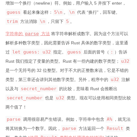
增加一个换行（newline）符。例如，用户输入 5 并按下 enter，
guess
5\n
\n
看起来像这样：
。
代表 “换行”，回车键。
trim
\n
5
方法消除
，只留下
。
parse
字符串的
方法
将字符串解析成数字。因为这个方法可以
解析多种数字类型，因此需要告诉 Rust 具体的数字类型，这里通
let guess: u32
guess
:
过
指定。
后面的冒号（
）告诉
u32
Rust 我们指定了变量的类型。Rust 有一些内建的数字类型；
是一个无符号的 32 位整型。对于不大的正整数来说，它是不错的
u32
类型，第三章还会讲到其他数字类型。另外，程序中的
注解
secret_number
以及与
的比较，意味着 Rust 会推断出
secret_number
u32
也是
类型。现在可以使用相同类型比较
两个值了！
parse
A%
调用很容易产生错误。例如，字符串中包含
，就无法
parse
Result
将其转换为一个数字。因此，
方法返回一个
类