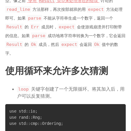
Result
型。像之前
“使用
类型来处理潜在的错误”
讨论的
read_line
expect
方法那样，再次按部就班的用
方法处理
parse
即可。如果
不能从字符串生成一个数字，返回一个
Result
Err
expect
的
成员时，
会使游戏崩溃并打印附带
parse
的信息。如果
成功地将字符串转换为一个数字，它会返回
Result
Ok
expect
Ok
的
成员，然后
会返回
值中的数
字。
使用循环来允许多次猜测
loop
关键字创建了一个无限循环。将其加入后，用
户可以反复猜测。
use std::io;

use rand::Rng;

use std::cmp::Ordering;
