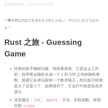
最后更新时间：2023年10月15日
Rust
C#
一番大切なのはできるかどうかじゃない、やりたいかどうかだ
Java
よ！
数据库
Rust 之旅 - Guessing
测试
计算机专业基础
Game
计算机网络
操作系统
经典的新手编程问题：猜猜看游戏。它是这么工作
数据结构
的：程序将会随机生成一个 1 到 100 之间的随机整
数。接着它会请玩家猜一个数并输入，然后提示猜测
Python
是大了还是小了。如果猜对了，它会打印祝贺信息并
前端
退出。
LeetCode
涉及概念：
let
、
match
、方法、关联函数、使用
外部
crate
C++/C