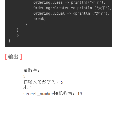
            Ordering::Less => println!("小了"),

            Ordering::Greater => println!("大了"),

            Ordering::Equal => {println!("对了");

            break;

        }

    }

    }

}
输出