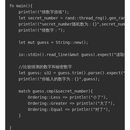
fn main(){

    println!("猜数字游戏");

    let secret_number = rand::thread_rng().gen_range
    println!("secret_number随机数为：{}",secret_number
    println!("猜数字：");

    let mut guess = String::new();

    io::stdin().read_line(&mut guess).expect("读取错误
    //比较猜测的数字和秘密数字

    let guess: u32 = guess.trim().parse().expect
    println!("你输入的数字为：{}",guess);

    match guess.cmp(&secret_number){

        Ordering::Less => println!("小了"),

        Ordering::Greater => println!("大了"),

        Ordering::Equal => println!("对了"),

    }

}