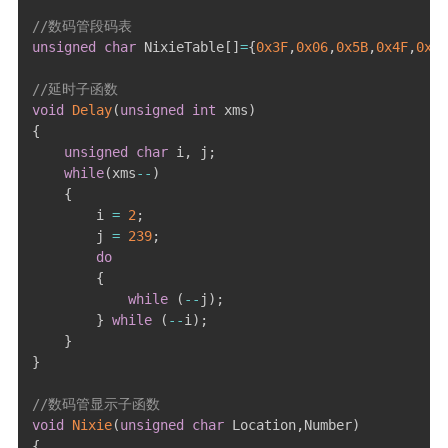
//数码管段码表
unsigned
char
 NixieTable
[
]
=
{
0x3F
,
0x06
,
0x5B
,
0x4F
,
0x66
//延时子函数
void
Delay
(
unsigned
int
 xms
)
{
unsigned
char
 i
,
 j
;
while
(
xms
--
)
{
        i 
=
2
;
        j 
=
239
;
do
{
while
(
--
j
)
;
}
while
(
--
i
)
;
}
}
//数码管显示子函数
void
Nixie
(
unsigned
char
 Location
,
Number
)
{