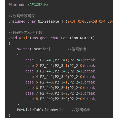
#
include
<REGX52.H>
//数码管段码表
unsigned
char
 NixieTable
[
]
=
{
0x3F
,
0x06
,
0x5B
,
0x4F
,
0x66
//数码管显示子函数
void
Nixie
(
unsigned
char
 Location
,
Number
)
{
switch
(
Location
)
//位码输出
{
case
1
:
P2_4
=
1
;
P2_3
=
1
;
P2_2
=
1
;
break
;
case
2
:
P2_4
=
1
;
P2_3
=
1
;
P2_2
=
0
;
break
;
case
3
:
P2_4
=
1
;
P2_3
=
0
;
P2_2
=
1
;
break
;
case
4
:
P2_4
=
1
;
P2_3
=
0
;
P2_2
=
0
;
break
;
case
5
:
P2_4
=
0
;
P2_3
=
1
;
P2_2
=
1
;
break
;
case
6
:
P2_4
=
0
;
P2_3
=
1
;
P2_2
=
0
;
break
;
case
7
:
P2_4
=
0
;
P2_3
=
0
;
P2_2
=
1
;
break
;
case
8
:
P2_4
=
0
;
P2_3
=
0
;
P2_2
=
0
;
break
;
}
    P0
=
NixieTable
[
Number
]
;
//段码输出
}