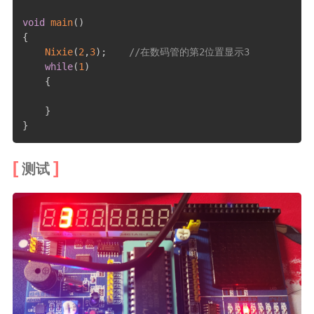
void
main
(
)
{
Nixie
(
2
,
3
)
;
//在数码管的第2位置显示3
while
(
1
)
{
}
}
测试