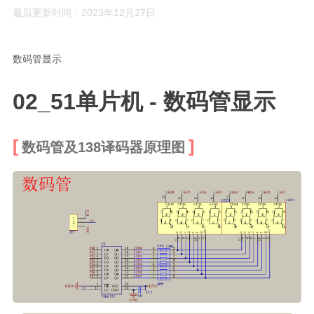
最后更新时间：2023年12月27日
Rust
C#
数码管显示
Java
02_51单片机 - 数码管显示
数据库
测试
计算机专业基础
数码管及138译码器原理图
计算机网络
操作系统
数据结构
Python
前端
LeetCode
C++/C