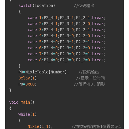
switch
(
Location
)
//位码输出
{
case
1
:
P2_4
=
1
;
P2_3
=
1
;
P2_2
=
1
;
break
;
case
2
:
P2_4
=
1
;
P2_3
=
1
;
P2_2
=
0
;
break
;
case
3
:
P2_4
=
1
;
P2_3
=
0
;
P2_2
=
1
;
break
;
case
4
:
P2_4
=
1
;
P2_3
=
0
;
P2_2
=
0
;
break
;
case
5
:
P2_4
=
0
;
P2_3
=
1
;
P2_2
=
1
;
break
;
case
6
:
P2_4
=
0
;
P2_3
=
1
;
P2_2
=
0
;
break
;
case
7
:
P2_4
=
0
;
P2_3
=
0
;
P2_2
=
1
;
break
;
case
8
:
P2_4
=
0
;
P2_3
=
0
;
P2_2
=
0
;
break
;
}
    P0
=
NixieTable
[
Number
]
;
//段码输出
Delay
(
1
)
;
//显示一段时间
    P0
=
0x00
;
//段码清0，消影
}
void
main
(
)
{
while
(
1
)
{
Nixie
(
1
,
1
)
;
//在数码管的第1位置显示1