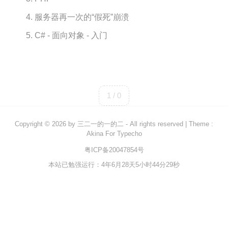
服务器再一次的“假死”崩溃
Rust
C#
C# - 面向对象 - 入门
Java
数据库
测试
1 / 0
计算机专业基础
计算机网络
Copyright © 2026 by
三二一的一的二
- All rights reserved
|
Theme :
Akina For Typecho
操作系统
粤ICP备20047854号
数据结构
本站已勉强运行：4年6月28天5小时44分29秒
Python
前端
LeetCode
C++/C