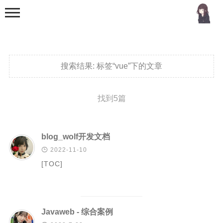
搜索结果:
标签“vue”下的文章
找到5篇
首页
分类
blog_wolf开发文档

2022-11-10
MCU
[TOC]
51单片机
stm32
机器学习
Javaweb - 综合案例
Golang