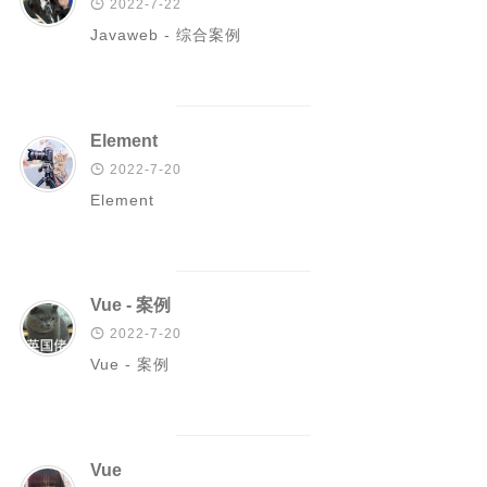

2022-7-22
Javaweb - 综合案例
Rust
C#
Java
Element
数据库

2022-7-20
测试
Element
计算机专业基础
计算机网络
操作系统
Vue - 案例
数据结构

2022-7-20
Vue - 案例
Python
前端
LeetCode
Vue
C++/C