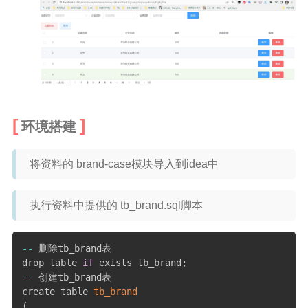
PHP
信息安全
typecho解决方案
安卓开发
Git
环境搭建
GIS
城市信息学
将资料的 brand-case模块导入到idea中
运维
执行资料中提供的 tb_brand.sql脚本
更多
归档
--
 删除tb_brand表

drop table 
if
 exists tb_brand
;
标签云
--
 创建tb_brand表

关于
create table 
tb_brand
(