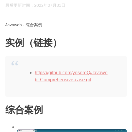
最后更新时间：2022年07月31日
Rust
C#
Javaweb - 综合案例
Java
实例（链接）
数据库
测试
计算机专业基础
计算机网络
https://github.com/yosoroQ/Javawe
b_Comprehensive-case.git
操作系统
数据结构
Python
综合案例
前端
LeetCode
C++/C