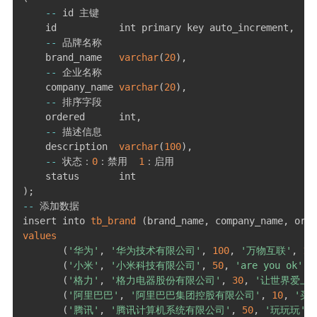
二级页面（移动端）
--
 id 主键

    id           int primary key auto_increment
,
--
 品牌名称

    brand_name   
varchar
(
20
)
,
--
 企业名称

    company_name 
varchar
(
20
)
,
--
 排序字段

    ordered      int
,
--
 描述信息

    description  
varchar
(
100
)
,
--
 状态：
0
：禁用  
1
：启用

)
;
--
 添加数据

insert into 
tb_brand
(
brand_name
,
 company_name
,
 orde
values
(
'华为'
,
'华为技术有限公司'
,
100
,
'万物互联'
,
1
)
(
'小米'
,
'小米科技有限公司'
,
50
,
'are you ok'
,
(
'格力'
,
'格力电器股份有限公司'
,
30
,
'让世界爱上
(
'阿里巴巴'
,
'阿里巴巴集团控股有限公司'
,
10
,
'买
(
'腾讯'
,
'腾讯计算机系统有限公司'
,
50
,
'玩玩玩'
,