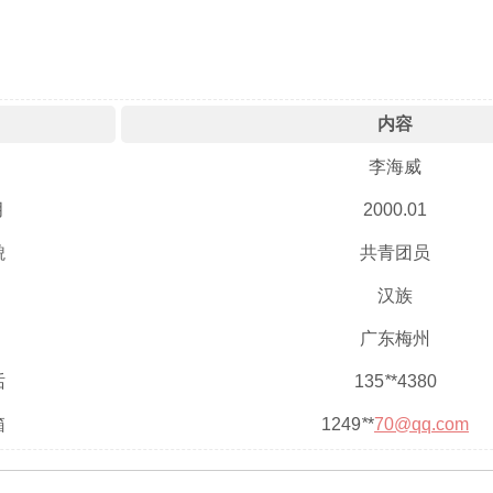
内容
李海威
月
2000.01
貌
共青团员
汉族
广东梅州
话
135
*
*4380
箱
1249
*
*
70@qq.com