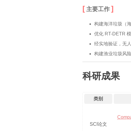
主要工作
构建海洋垃圾（
优化 RT-DET
经实地验证，无人
构建渔业垃圾风
科研成果
类别
Compa
SCI论文