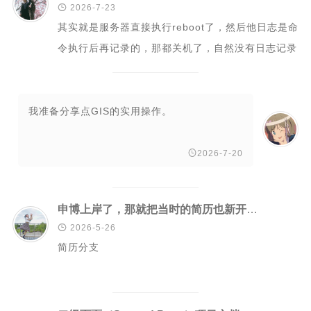

2026-7-23
PHP
其实就是服务器直接执行reboot了，然后他日志是命
信息安全
令执行后再记录的，那都关机了，自然没有日志记录
typecho解决方案
嘛。
安卓开发
我准备分享点GIS的实用操作。
Git
GIS

2026-7-20
城市信息学
运维
申博上岸了，那就把当时的简历也新开一个分支吧
更多

2026-5-26
归档
简历分支
标签云
关于