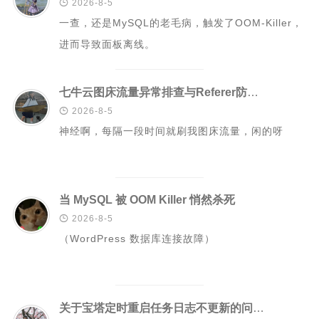

2026-8-5
一查，还是MySQL的老毛病，触发了OOM-Killer，
Rust
进而导致面板离线。
C#
Java
七牛云图床流量异常排查与Referer防盗链配置
数据库

2026-8-5
测试
神经啊，每隔一段时间就刷我图床流量，闲的呀
计算机专业基础
计算机网络
操作系统
当 MySQL 被 OOM Killer 悄然杀死
数据结构

2026-8-5
（WordPress 数据库连接故障）
Python
前端
LeetCode
关于宝塔定时重启任务日志不更新的问题记录及解决方案
C++/C